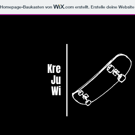
m Homepage-Baukasten von
.com
erstellt. Erstelle deine Websit
Kre
Ju
Wi