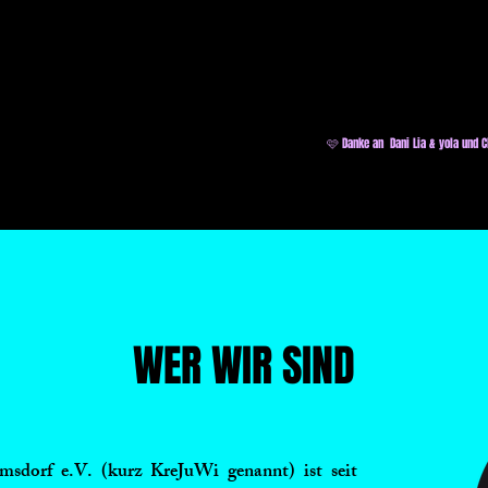
🩷 Danke an Dani Lia & yola und 
WER WIR SIND
msdorf e.V. (kurz KreJuWi genannt) ist seit