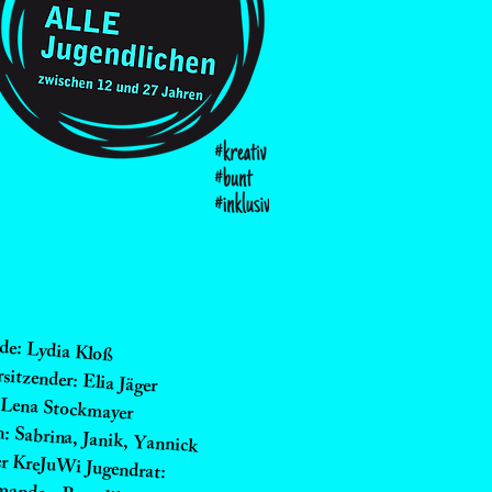
nde:
Lydia Kloß
rsitzender: Elia Jäger
: Lena Stockmayer
n: Sabrina, Janik,
Yannick
r KreJuWi Jugendrat: