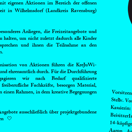
 mit eigenen Aktionen im Bereich der offenen
eit in Wilhelmsdorf (Landkreis Ravensburg)
besonderes Anliegen, die Freizeitangebote und
zu
halten, um nicht zuletzt dadurch
alle
Kinder
prechen und ihnen die Teilnahme an den
n.
nisation von Aktionen führen die KreJuWi-
 und ehrenamtlich durch.
Für die Durchführung
agieren wir nach Bedarf
qualifizierte
freiberufliche Fachkräfte, besorgen Material,
Vorsitze
en einen Rahmen, in dem kreative Begegnungen
Stellv. Vo
Kassierin
Angebote ausschließlich über projektgebundene
BeisitzerI
en 🤍
14-köpfige